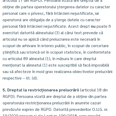
articolul 17 din RGPD). Persoana vizată are dreptul de a
obține din partea operatorului ștergerea datelor cu caracter
personal care o privesc, fără întârzieri nejustificate, iar
operatorul are obligația de a șterge datele cu caracter
personal fără întârzieri nejustificate. Acest drept
nu
poate fi
exercitat datorită alineatului (3) al cărui text prevede că
articolul nu se aplică când prelucrarea este necesară în
scopuri de arhivare în interes public, în scopuri de cercetare
științifică sau istorică ori în scopuri statistice, în conformitate
cu articolul 89 alineatul (1), în măsura în care dreptul
menționat la alineatul (1) este susceptibil să facă imposibilă
sau să afecteze în mod grav realizarea obiectivelor prelucrării
respective – lit. (d).
5. Dreptul la restricționarea prelucrării
(articolul 18 din
RGPD). Persoana vizată are dreptul de a obține din partea
operatorului restricționarea prelucrării în anumite cazuri
prevăzute expres de RGPD. Datorită prevederilor O.U.G. nr.
19/2020 precum și ale Legii nr. 190/2018, care prevăd